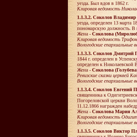
уезда. Был вдов в 1862 г.
Клировая ведомость Николае
1.1.3.2. Соколов Владими
уезда, определен 13 марта 1
пономарскую должность. В 
Жена -
Соколова (Миролюб
Клировая ведомость Трифон
Вологодские епархиальные 
1.1.3.3. Соколов Дмитрий
1844 г. определен в Успенс
определен к Николаевской В
Жена -
Соколова (Голубева
Ревизские сказки церквей Кад
Вологодские епархиальные 
1.1.3.4. Соколов Евгений 
священника к Одигитриевск
Погореловской церкви Волог
11.12.1866 награжден набед
Жена -
Соколова Мария Ал
Клировая ведомость Одигитр
Вологодские епархиальные 
1.1.3.5. Соколов Виктор П
священника к Иоанно-Богос