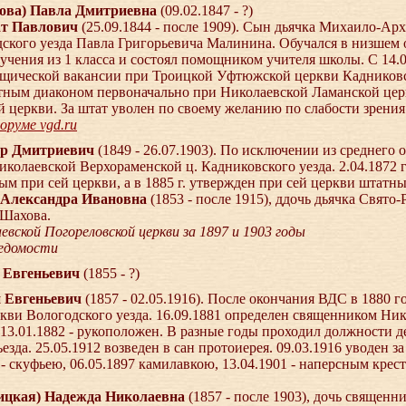
олова) Павла Дмитриевна
(09.02.1847 - ?)
т Павлович
(25.09.1844 - после 1909). Сын дьячка Михаило-Ар
дского уезда Павла Григорьевича Малинина. Обучался в низшем 
учения из 1 класса и состоял помощником учителя школы. С 14.06
щической вакансии при Троицкой Уфтюжской церкви Кадниковско
атным диаконом первоначально при Николаевской Ламанской церкв
церкви. За штат уволен по своему желанию по слабости зрения 1
оруме vgd.ru
мир Дмитриевич
(1849 - 26.07.1903). По исключении из среднего 
иколаевской Верхораменской ц. Кадниковского уезда. 2.04.1872 г
ным при сей церкви, а в 1885 г. утвержден при сей церкви штат
 Александра Ивановна
(1853 - после 1915), ддочь дьячка Свято
 Шахова.
вской Погореловской церкви за 1897 и 1903 годы
ведомости
й Евгеньевич
(1855 - ?)
й Евгеньевич
(1857 - 02.05.1916). После окончания ВДС в 1880
кви Вологодского уезда. 16.09.1881 определен священником Ни
 13.01.1882 - рукоположен. В разные годы проходил должности д
зда. 25.05.1912 возведен в сан протоиерея. 09.03.1916 уводен за
- скуфьею, 06.05.1897 камилавкою, 13.04.1901 - наперсным крес
ицкая) Надежда Николаевна
(1857 - после 1903), дочь священ