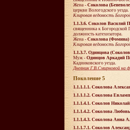
Жена -
Соколова (Беневоле
церкви Вологодского уезда.
Клировая ведомость Богород
1.1.3.6. Соколов Василий 
священника к Богородской П
должность катехизатора.
Жена -
Соколова (Фомина)
Клировая ведомость Богород
1.1.3.7. Одинцова (Сокол
Муж -
Одинцов Аркадий П
Кадниковского уезда.
Дневник Г.В.Смирновой на ф
Поколение 5
1.1.1.1.1. Соколова Алекс
1.1.1.1.2. Соколова Евла
1.1.1.4.1. Соколов Никол
1.1.1.4.2. Соколова Любо
1.1.1.4.3. Соколова Анна 
1.1.1.7.1. Соколов Алекс