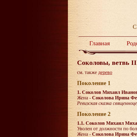
С
Главная
Род
Соколовы, ветвь II
см. также
дерево
Поколение 1
1. Соколов Михаил Ивано
Жена -
Соколова Ирина Фе
Ревизская сказка священноце
Поколение 2
1.1. Соколов Михаил Мих
Уволен от должности по боле
Жена -
Соколова Ирина Фе