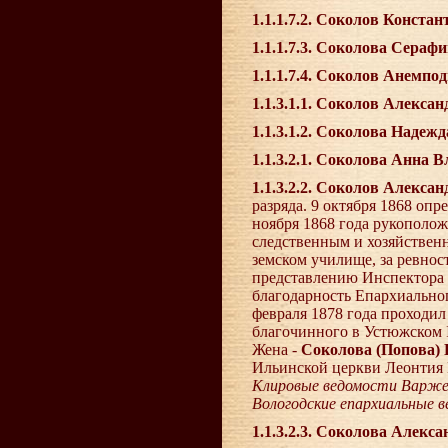
1.1.1.7.2. Соколов Конст
1.1.1.7.3. Соколова Сера
1.1.1.7.4. Соколов Анемп
1.1.3.1.1. Соколов Алекс
1.1.3.1.2. Соколова Наде
1.1.3.2.1. Соколова Анна 
1.1.3.2.2. Соколов Алекс
разряда. 9 октября 1868 оп
ноября 1868 года рукополож
следственным и хозяйственн
земском училище, за ревно
представлению Инспектора н
благодарность Епархиальног
февраля 1878 года проходил
благочинного в Устюжском I
Жена -
Соколова (Попова)
Ильинской церкви Леонтия 
Клировые ведомости Варжен
Вологодские епархиальные 
1.1.3.2.3. Соколова Алекс