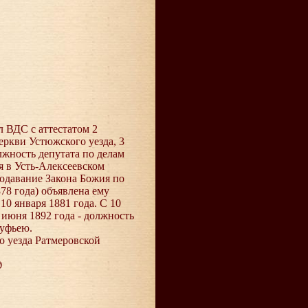
ил ВДС с аттестатом 2
еркви Устюжского уезда, 3
лжность депутата по делам
я в Усть-Алексеевском
одавание Закона Божия по
78 года) объявлена ему
0 января 1881 года. С 10
 июня 1892 года - должность
куфьею.
го уезда Ратмеровской
д