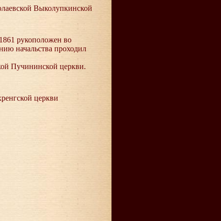
колаевской Выколупкинской
2.1861 рукоположен во
ению начальства проходил
ской Пучининской церкви.
хренгской церкви