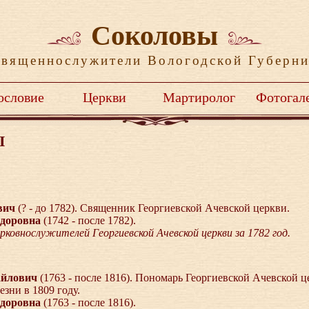
Соколовы
вященнослужители Вологодской Губерн
ословие
Церкви
Мартиролог
Фотогал
I
вич
(? - до 1782). Cвященник Георгиевской Ачевской церкви.
доровна
(1742 - после 1782).
рковнослужителей Георгиевской Ачевской церкви за 1782 год.
айлович
(1763 - после 1816). Пономарь Георгиевской Ачевской ц
зни в 1809 году.
доровна
(1763 - после 1816).