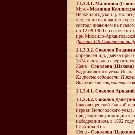
1.1.3.3.1. Малинина (Сок
Муж -
Малинин Каллистра
Верхвологодской ц. Волого
уволен по окончанию курса 
состоял диаконом на псалом
по 12.08.1909 г. состоял шт
при Михаило-Архангельской 
Дневник Г.В.Смирновой на ф
1.1.3.3.2. Соколов Влади
определен и.д. дьячка при Н
1874 г. оставлен сверхштат
Жена -
Соколова (Шахова)
Кадниковского уезда Ивана
Клировые ведомости Николае
Вологодские епархиальные 
1.1.3.4.1. Соколов Аркади
1.1.3.4.2. Соколов Дмитри
Благовещенской Емской цер
церкви Вологодского уезда,
председателя училищного съе
набедренником, в 1892 году 
Св.Анны 3 ст.
Жена -
Соколова (Церковн