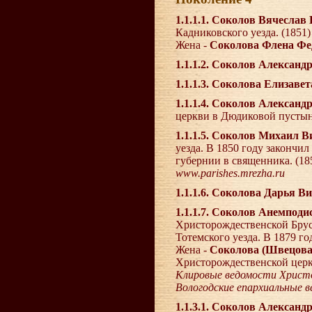
1.1.1.1. Соколов Вячесла
Кадниковского уезда. (1851)
Жена -
Соколова Флена Фе
1.1.1.2. Соколов Алексан
1.1.1.3. Соколова Елизав
1.1.1.4. Соколов Алексан
церкви в Дюдиковой пустын
1.1.1.5. Соколов Михаил 
уезда. В 1850 году закончи
губернии в священника. (18
www.parishes.mrezha.ru
1.1.1.6. Соколова Дарья В
1.1.1.7. Соколов Анемпод
Христорождественской Брус
Тотемского уезда. В 1879 г
Жена -
Соколова (Швецова
Христорождественской церк
Клировые ведомости Христо
Вологодские епархиальные 
1.1.3.1. Соколов Алексан