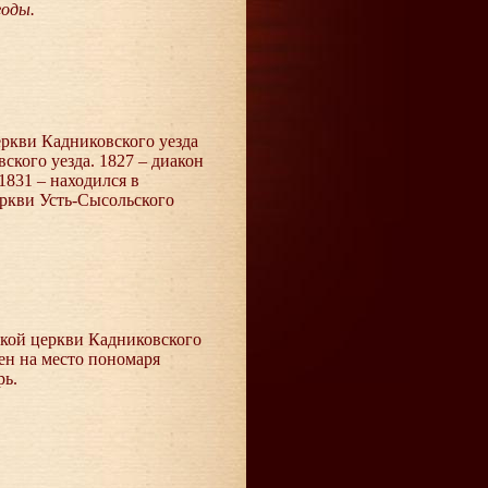
годы.
еркви Кадниковского уезда
кого уезда. 1827 – диакон
1831 – находился в
еркви Усть-Сысольского
ской церкви Кадниковского
лен на место пономаря
рь.