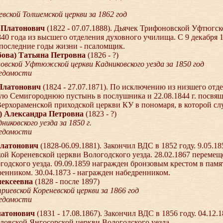
вской Толшемской церкви за 1862 год
р Платонович
(1822 - 07.07.1888). Дьячек Трифоновской Уфтюгс
840 года из высшего отделения духовного училища. С 9 декабря 1
последние годы жизни - псаломщик.
ова) Татьяна Петровна
(1826 - ?)
овской Уфтюжской церкви Кадниковского уезда за 1850 год
ведомости
 Платонович
(1824 - 27.07.1871). По исключению из низшего отд
кую Семигороднюю пустынь в послушника и 22.08.1844 г. посвящен
ерхораменской приходской церкви КУ в пономаря, в которой сл
) Александра Петровна
(1823 - ?)
никовского уезда за 1850 г.
ведомости
Платонович
(1828-06.09.1881). Закончил ВДС в 1852 году. 9.05.1
ой Кореневской церкви Вологодского уезда. 28.02.1867 перемещ
одского уезда. 09.09.1859 награжден бронзовым крестом в памят
ренником. 30.04.1873 - награжден набедренником.
ексеевна
(1828 - после 1897)
иевской Кореневской церкви за 1866 год
ведомости
латонович
(1831 - 17.08.1867). Закончил ВДС в 1856 году. 04.12
ловской Янгосорской церкви Вологодского уезда.