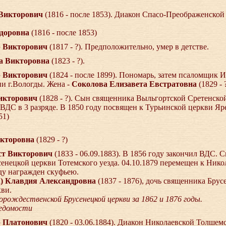
в Викторович
(1816 - после 1853). Диакон Спасо-Преображенско
доровна
(1816 - после 1853)
др Викторович
(1817 - ?). Предположительно, умер в детстве.
ета Викторовна
(1823 - ?).
др Викторович
(1824 - после 1899). Пономарь, затем псаломщик
и г.Вологды. Жена -
Соколова Елизавета Евстратовна
(1829 - 
Викторович
(1828 - ?). Сын священника Выльгортской Сретенско
л ВДС в 3 разряде. В 1850 году посвящен к Турьинской церкви Я
51)
икторовна
(1829 - ?)
ист Викторович
(1833 - 06.09.1883). В 1856 году закончил ВДС.
енецкой церкви Тотемского уезда. 04.10.1879 перемещен к Нико
оду награжден скуфьею.
) Клавдия Александровна
(1837 - 1876), дочь священника Брус
ви.
рождественской Брусенецкой церкви за 1862 и 1876 годы.
ведомости
др Платонович
(1820 - 03.06.1884). Диакон Николаевской Толшем