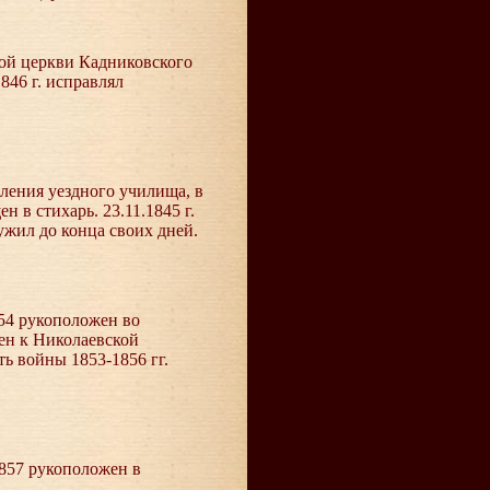
кой церкви Кадниковского
846 г. исправлял
еления уездного училища, в
 в стихарь. 23.11.1845 г.
ужил до конца своих дней.
854 рукоположен во
ен к Николаевской
ь войны 1853-1856 гг.
.1857 рукоположен в