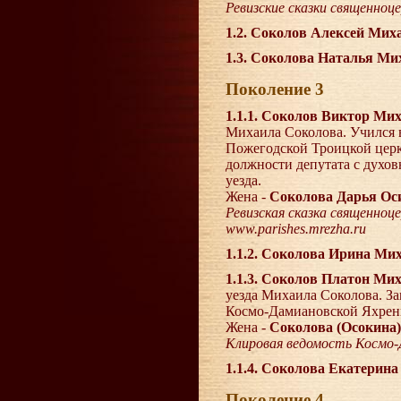
Ревизские сказки священноц
1.2. Соколов Алексей Ми
1.3. Соколова Наталья М
Поколение 3
1.1.1. Соколов Виктор Ми
Михаила Соколова. Учился в
Пожегодской Троицкой церкв
должности депутата с духов
уезда.
Жена -
Соколова Дарья О
Ревизская сказка священноце
www.parishes.mrezha.ru
1.1.2. Соколова Ирина М
1.1.3. Соколов Платон Ми
уезда Михаила Соколова. За
Космо-Дамиановской Яхренгс
Жена -
Соколова (Осокина)
Клировая ведомость Космо-Д
1.1.4. Соколова Екатерин
Поколение 4