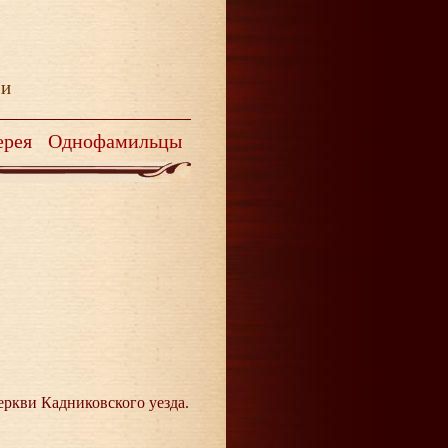
ии
ерея
Однофамильцы
еркви Кадниковского уезда.