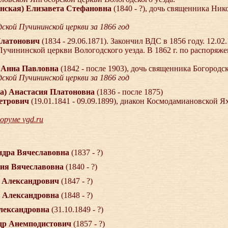
нская) Елизавета Стефановна
(1840 - ?), дочь священника Ни
ской Пучининской церкви за 1866 год
Платонович
(1834 - 29.06.1871). Закончил ВДС в 1856 году. 12.0
учининской церкви Вологодского уезда. В 1862 г. по распоряж
 Анна Павловна
(1842 - после 1903), дочь священника Богород
ской Пучининской церкви за 1866 год
ова) Анастасия Платоновна
(1836 - после 1875)
етрович
(19.01.1841 - 09.09.1899), диакон Космодамиановской Я
оруме vgd.ru
андра Вячеславовна
(1837 - ?)
мпия Вячеславовна
(1840 - ?)
ай Александрович
(1847 - ?)
вь Александровна
(1848 - ?)
Александровна
(31.10.1849 - ?)
андр Анемподистович
(1857 - ?)