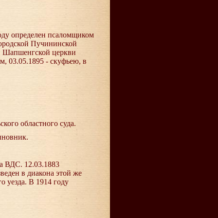
 году определен псаломщиком
городской Пучининской
ой Шапшенгской церкви
, 03.05.1895 - скуфьею, в
ского областного суда.
иновник.
са ВДС. 12.03.1883
веден в диакона этой же
 уезда. В 1914 году