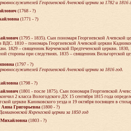
ерковнослужителей Георгиевской Ачевской церкви за 1782 и 1816 
хайлович
(1768 - ?)
ихайловна
(1771 - ?)
хайлович
(1795 - 1835). Сын пономаря Георгиевской Ачевской ц
 ВДС. 1810 – пономарь Георгиевской Ачевской церкви Кадниковс
и. 1829 – священник Керчемской Предтеченской церкви. 1830, 
ной стороны при следствиях. 1835 – священник Вильгортской ц
сиповна
(1797 - ?)
рковнослужителей Георгиевской Ачевской церкви за 1816 год.
ихайловна
(1798 - ?)
хайлович
(1801 - после 1875). Сын пономаря Георгиевской Ачев
кончил 2 класса Вологодского ДУ. 15 сентября 1815 года опреде
кой церкви Каниковского уезда и 19 октября посвящен в стиха
 Анна Григорьевна
(1800 - ?)
амиановской Яхренгской церкви за 1850 год
а Михайловна
(1803 - ?)