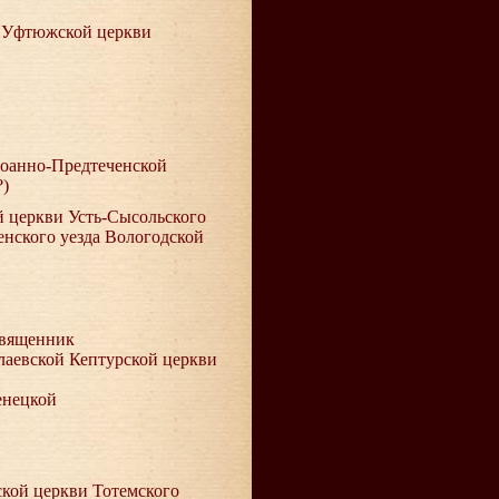
й Уфтюжской церкви
 Иоанно-Предтеченской
?)
й церкви Усть-Сысольского
ренского уезда Вологодской
 Священник
лаевской Кептурской церкви
енецкой
ской церкви Тотемского