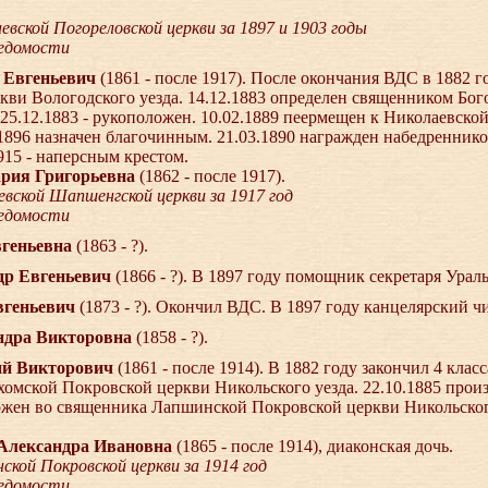
вской Погореловской церкви за 1897 и 1903 годы
ведомости
й Евгеньевич
(1861 - после 1917). После окончания ВДС в 1882
кви Вологодского уезда. 14.12.1883 определен священником Бо
 25.12.1883 - рукоположен. 10.02.1889 пеермещен к Николаевск
.1896 назначен благочинным. 21.03.1890 награжден набедренником
915 - наперсным крестом.
рия Григорьевна
(1862 - после 1917).
вской Шапшенгской церкви за 1917 год
ведомости
Евгеньевна
(1863 - ?).
ндр Евгеньевич
(1866 - ?). В 1897 году помощник секретаря Ураль
Евгеньевич
(1873 - ?). Окончил ВДС. В 1897 году канцелярский ч
андра Викторовна
(1858 - ?).
рий Викторович
(1861 - после 1914). В 1882 году закончил 4 клас
мской Покровской церкви Никольского уезда. 22.10.1885 произ
ложен во священника Лапшинской Покровской церкви Никольского
 Александра Ивановна
(1865 - после 1914), диаконская дочь.
кой Покровской церкви за 1914 год
ведомости