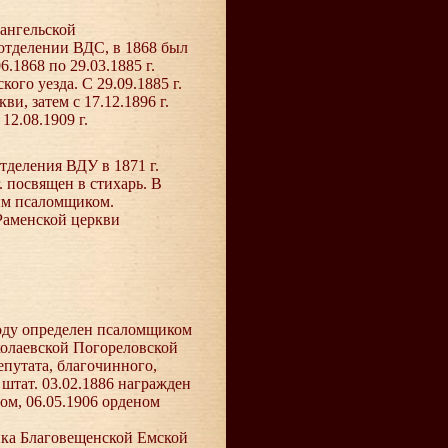
хангельской
отделении ВДС, в 1868 был
.1868 по 29.03.1885 г.
го уезда. С 29.09.1885 г.
и, затем с 17.12.1896 г.
2.08.1909 г.
отделения ВДУ в 1871 г.
. посвящен в стихарь. В
ным псаломщиком.
-Раменской церкви
 году определен псаломщиком
колаевской Погореловской
епутата, благочинного,
 штат. 03.02.1886 награжден
том, 06.05.1906 орденом
ника Благовещенской Емской