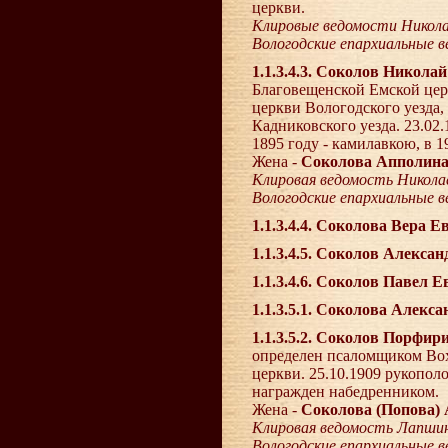
церкви.
Клировые ведомости Николае
Вологодские епархиальные 
1.1.3.4.3. Соколов Никола
Благовещенской Емской цер
церкви Вологодского уезда,
Кадниковского уезда. 23.02
1895 году - камилавкою, в 1
Жена -
Соколова Апполина
Клировая ведомость Николае
Вологодские епархиальные 
1.1.3.4.4. Соколова Вера 
1.1.3.4.5. Соколов Алекса
1.1.3.4.6. Соколов Павел 
1.1.3.5.1. Соколова Алекс
1.1.3.5.2. Соколов Порфи
определен псаломщиком Вохо
церкви. 25.10.1909 рукопо
награжден набедренником.
Жена -
Соколова (Попова)
Клировая ведомость Лапшинс
Вологодские епархиальные 